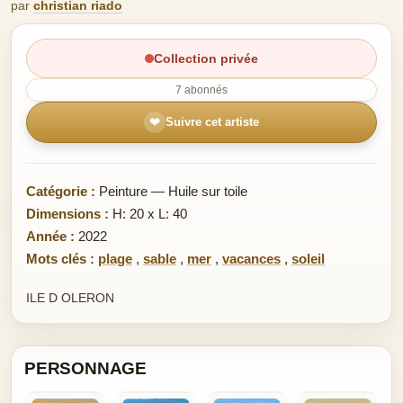
par
christian riado
Collection privée
7 abonnés
❤
Suivre cet artiste
Catégorie :
Peinture — Huile sur toile
Dimensions :
H: 20 x L: 40
Année :
2022
Mots clés :
plage
,
sable
,
mer
,
vacances
,
soleil
ILE D OLERON
PERSONNAGE