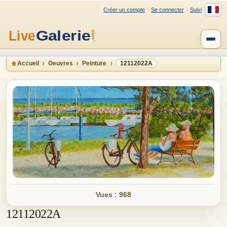
Créer un compte
Se connecter
Suivi
Accueil
Oeuvres
Peinture
12112022A
Vues : 968
12112022A