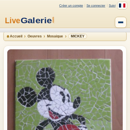
Créer un compte
Se connecter
Suivi
Accueil
Oeuvres
Mosaique
MICKEY