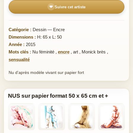
❤
Suivre cet artiste
Catégorie :
Dessin — Encre
Dimensions :
H: 65 x L: 50
Année :
2015
Mots clés :
Nu féminité
,
encre
,
art
,
Monick brès
,
sensualité
Nu d'après modèle vivant sur papier fort
NUS sur papier format 50 x 65 cm et +