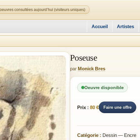
oeuvres consultées aujourd’hui (visiteurs uniques)
Accueil
Artistes
Poseuse
par
Monick Bres
Oeuvre disponible
Prix :
80 €
Faire une offre
Catégorie :
Dessin — Encre