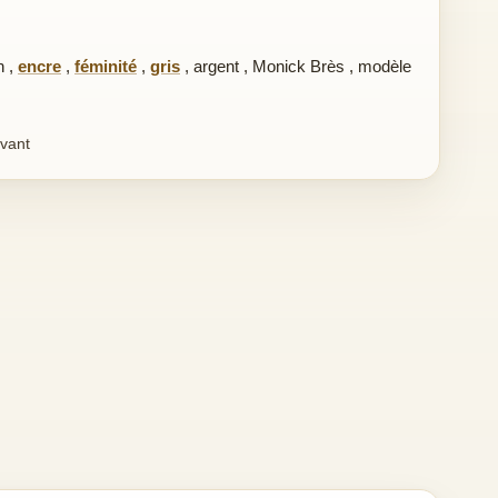
n
,
encre
,
féminité
,
gris
,
argent
,
Monick Brès
,
modèle
ivant