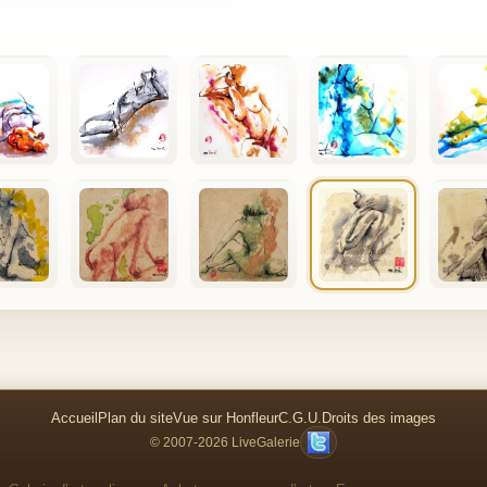
Accueil
Plan du site
Vue sur Honfleur
C.G.U.
Droits des images
© 2007-2026 LiveGalerie