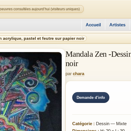
oeuvres consultées aujourd’hui (visiteurs uniques)
Accueil
Artistes
acrylique, pastel et feutre sur papier noir
Mandala Zen -Dessin a
noir
par
chara
Demande d'info
Catégorie :
Dessin — Mixte
Dimensions :
H: 20 x L: 30