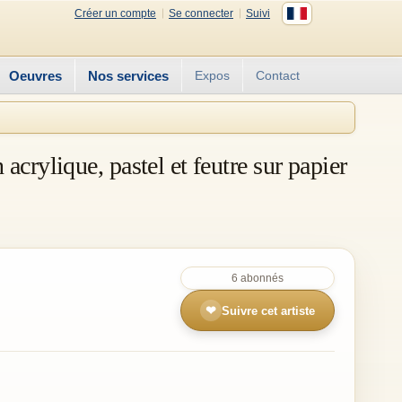
Créer un compte
Se connecter
Suivi
Oeuvres
Nos services
Expos
Contact
crylique, pastel et feutre sur papier
6 abonnés
❤
Suivre cet artiste