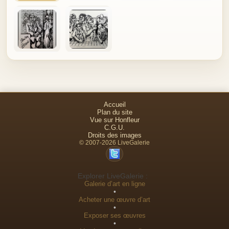
Accueil
Plan du site
Vue sur Honfleur
C.G.U.
Droits des images
© 2007-2026 LiveGalerie
Explorer LiveGalerie :
Galerie d’art en ligne
•
Acheter une œuvre d’art
•
Exposer ses œuvres
•