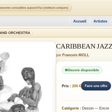
oeuvres consultées aujourd’hui (visiteurs uniques)
Accueil
Artistes
BAND ORCHESTRA
CARIBBEAN JAZ
par
Francois MOLL
Oeuvre disponible
Prix :
200 €
Faire une offre
Catégorie :
Dessin — Encre