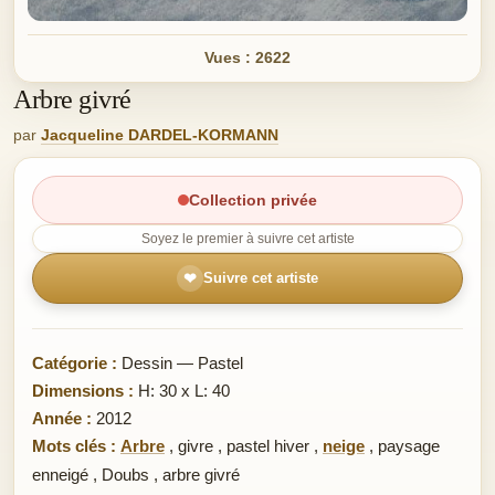
Vues : 2622
Arbre givré
par
Jacqueline DARDEL-KORMANN
Collection privée
Soyez le premier à suivre cet artiste
❤
Suivre cet artiste
Catégorie :
Dessin — Pastel
Dimensions :
H: 30 x L: 40
Année :
2012
Mots clés :
Arbre
,
givre
,
pastel hiver
,
neige
,
paysage
enneigé
,
Doubs
,
arbre givré