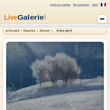
Créer un compte
Se connecter
Suivi
Accueil
Oeuvres
Dessin
Arbre givré