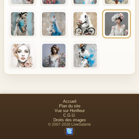
Accueil
Plan du site
Vue sur Honfleur
C.G.U.
Droits des images
© 2007-2026 LiveGalerie