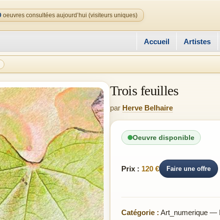
9
oeuvres consultées aujourd’hui (visiteurs uniques)
Accueil
Artistes
Trois feuilles
par
Herve Belhaire
Oeuvre disponible
Prix :
120 €
Faire une offre
Catégorie :
Art_numerique — 