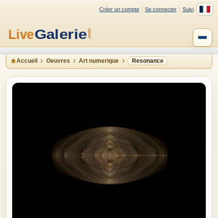
Créer un compte
Se connecter
Suivi
Accueil
Oeuvres
Art numerique
Resonance