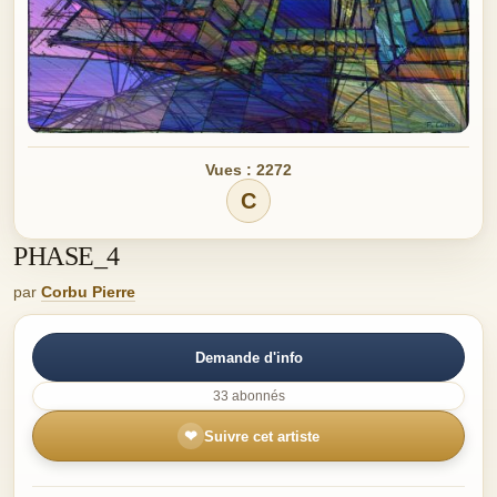
Vues : 2272
C
PHASE_4
par
Corbu Pierre
Demande d'info
33 abonnés
❤
Suivre cet artiste