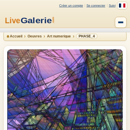
Créer un compte
Se connecter
Suivi
Accueil
Oeuvres
Art numerique
PHASE_4