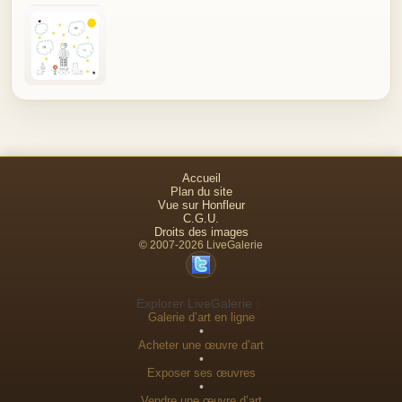
Accueil
Plan du site
Vue sur Honfleur
C.G.U.
Droits des images
© 2007-2026 LiveGalerie
Explorer LiveGalerie :
Galerie d’art en ligne
•
Acheter une œuvre d’art
•
Exposer ses œuvres
•
Vendre une œuvre d’art