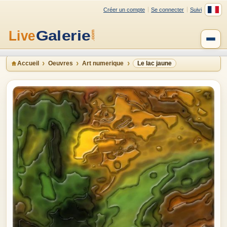
Créer un compte
Se connecter
Suivi
Accueil
Oeuvres
Art numerique
Le lac jaune