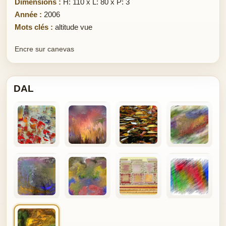
Dimensions :
H: 110 x L: 80 x P: 3
Année :
2006
Mots clés :
altitude vue
Encre sur canevas
DAL