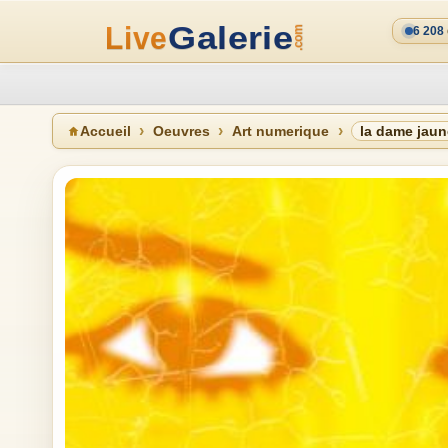
6 208
Accueil
Oeuvres
Art numerique
la dame jaun