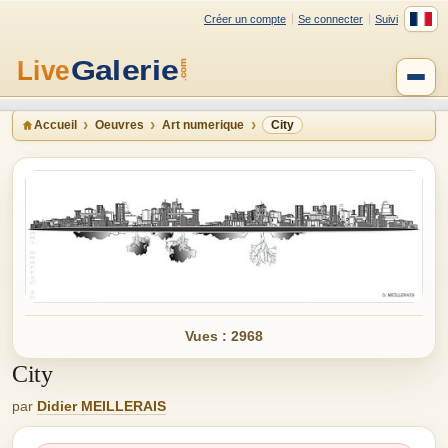
Créer un compte
Se connecter
Suivi
Accueil
Oeuvres
Art numerique
City
Vues : 2968
City
par
Didier MEILLERAIS