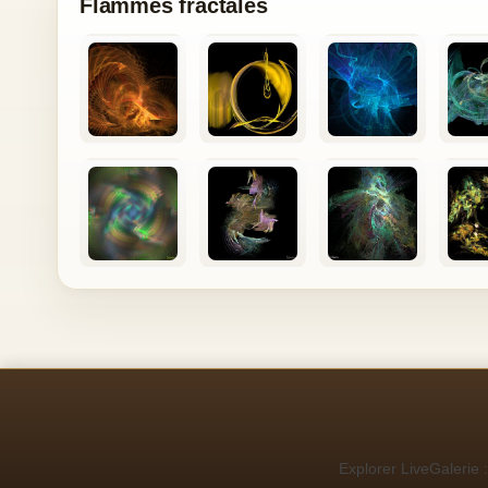
Flammes fractales
Explorer LiveGalerie :