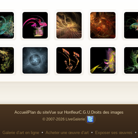
Accueil
Plan du site
Vue sur Honfleur
C.G.U.
Droits des images
© 2007-2026 LiveGalerie
•
•
•
Galerie d’art en ligne
Acheter une œuvre d’art
Exposer ses œuvres