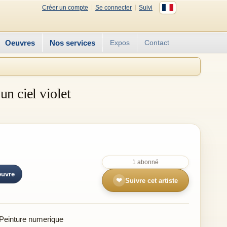
Créer un compte
Se connecter
Suivi
Oeuvres
Nos services
Expos
Contact
un ciel violet
1 abonné
euvre
❤
Suivre cet artiste
Peinture numerique