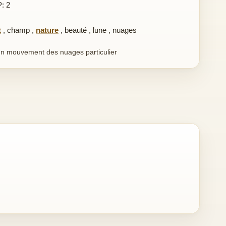
P: 2
t
,
champ
,
nature
,
beauté
,
lune
,
nuages
n mouvement des nuages particulier