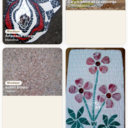
Le poisson et la crevette.
CHRISMOSAIC
Mosaïque
Anneaux rouge
blandine
Mosaïque
soleil blanc
christe