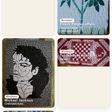
Mosaïque
Fleurs Pétales effets
coquillage
CHRISMOSAIC
Mosaïque
Table basse échiquier et
fleur
CHRISMOSAIC
Mosaïque
Mickael Jackson
CHRISMOSAIC