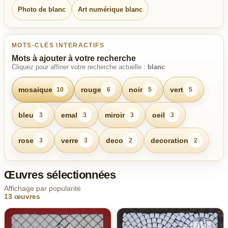
Photo de blanc
Art numérique blanc
MOTS-CLÉS INTERACTIFS
Mots à ajouter à votre recherche
Cliquez pour affiner votre recherche actuelle :
blanc
mosaique
rouge
noir
vert
10
6
5
5
bleu
emal
miroir
oeil
3
3
3
3
rose
verre
deco
decoration
3
3
2
2
Œuvres sélectionnées
Affichage par popularité
13 œuvres