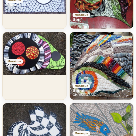
Mosaïque
Blanc 1
blandine
Mosaïque
Spir'
blandine
Mosaïque
Torgot
blandine
Mosaïque
Spirale
CHRISMOSAIC
Mosaïque