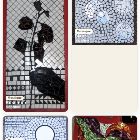
Mosaïque
Blanc 2
blandine
Mosaïque
Rose noir
blandine