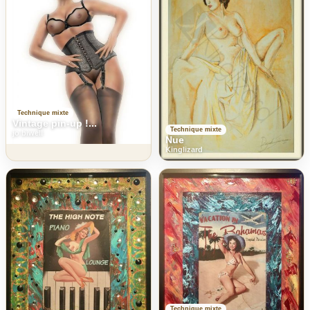
Technique mixte
Vintage pin-up !...
Technique mixte
jo biwell
Nue
Kinglizard
Technique mixte