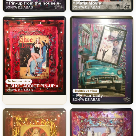
« Mafia Movie «
« Pin-up from the house »
SONYA DZIABAS
SONYA DZIABAS
Technique mixte
« SHOE ADDICT PIN-UP «
SONYA DZIABAS
Technique mixte
« My Fair Lady »
SONYA DZIABAS