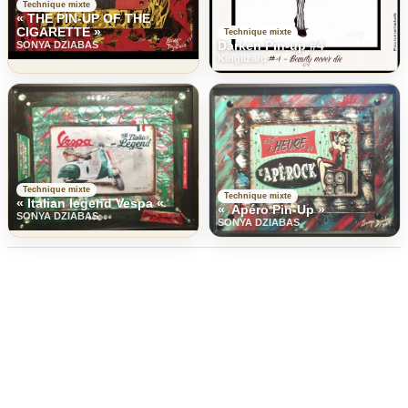
Technique mixte
« THE PIN-UP OF THE
CIGARETTE »
Technique mixte
Darken Pin-up #4
SONYA DZIABAS
Kinglizard
Technique mixte
Technique mixte
« Italian legend Vespa «
« Apéro Pin-Up »
SONYA DZIABAS
SONYA DZIABAS