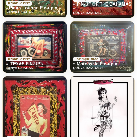
Technique mixte
« PIN-UP OF THE BAHAMAS
« Piano Lounge Pin-up »
«
SONYA DZIABAS
SONYA DZIABAS
Technique mixte
Technique mixte
« TEXAS PIN-UP «
« Motocycle Pin-up «
SONYA DZIABAS
SONYA DZIABAS