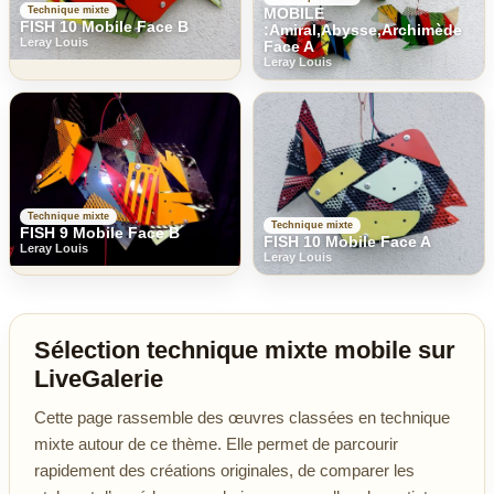
Technique mixte
MOBILE
FISH 10 Mobile Face B
:Amiral,Abysse,Archimède
Leray Louis
Face A
Leray Louis
Technique mixte
Technique mixte
FISH 9 Mobile Face B
FISH 10 Mobile Face A
Leray Louis
Leray Louis
Sélection technique mixte mobile sur
LiveGalerie
Cette page rassemble des œuvres classées en technique
mixte autour de ce thème. Elle permet de parcourir
rapidement des créations originales, de comparer les