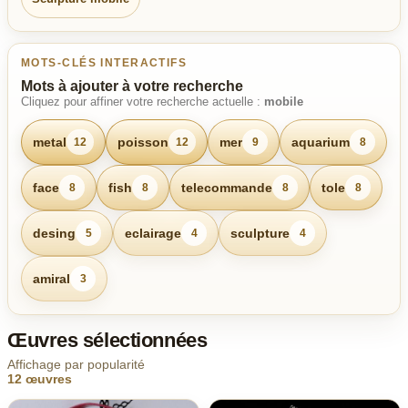
MOTS-CLÉS INTERACTIFS
Mots à ajouter à votre recherche
Cliquez pour affiner votre recherche actuelle :
mobile
metal
poisson
mer
aquarium
12
12
9
8
face
fish
telecommande
tole
8
8
8
8
desing
eclairage
sculpture
5
4
4
amiral
3
Œuvres sélectionnées
Affichage par popularité
12 œuvres