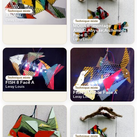
Technique mixte
AMIRAL
Leray Louis
Technique mixte
MOBILE :montage
Amiral,Abysse,Archimède
Face B
Leray Louis
Technique mixte
FISH 8 Face A
Leray Louis
Technique mixte
FISH 9 Mobile Face A
Leray Louis
Technique mixte