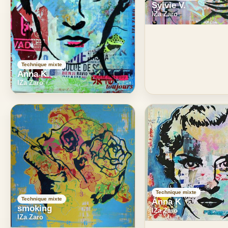
Sylvie V.
IZa Zaro
Technique mixte
Anna K.
IZa Zaro
Technique mixte
Technique mixte
Anna K
smoking
IZa Zaro
IZa Zaro