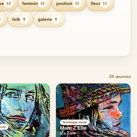
ue
feminin
pochoir
fleur
12
12
12
11
folk
galerie
0
8
6
20 œuvres
Technique mixte
ixte
Mam Z'Elle
IZa Zaro