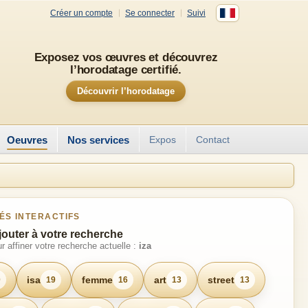
Créer un compte
Se connecter
Suivi
Exposez vos œuvres et découvrez
l’horodatage certifié.
Découvrir l’horodatage
Oeuvres
Nos services
Expos
Contact
ÉS INTERACTIFS
jouter à votre recherche
r affiner votre recherche actuelle :
iza
isa
femme
art
street
0
19
16
13
13