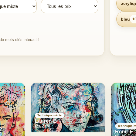
acryliq
bleu
1
e mots-clés interactif.
Technique mixte
Lauren B
IZa Zaro
Technique m
Ronit E.