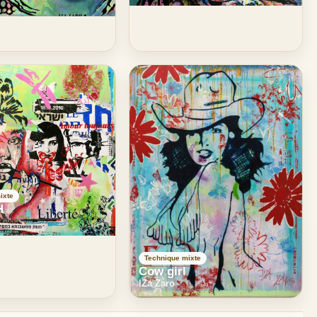
ixte
H
Technique mixte
Cow girl
IZa Zaro