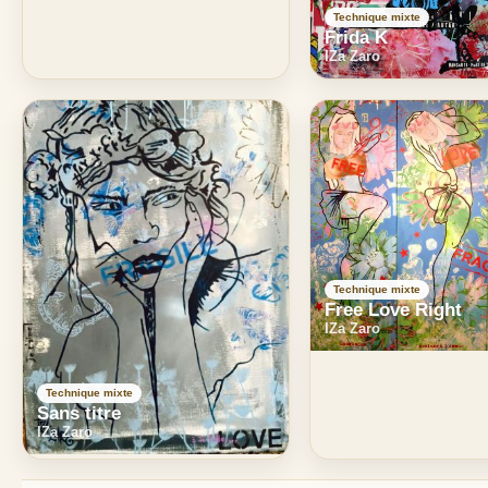
Technique mixte
Frida K
IZa Zaro
Technique mixte
Free Love Right
IZa Zaro
Technique mixte
Sans titre
IZa Zaro