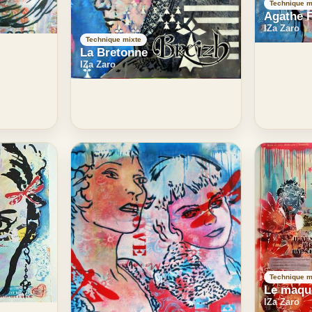
Technique m
Agathe F
IZa Zaro
Technique mixte
La Bretonne
IZa Zaro
Technique m
Le maqu
IZa Zaro