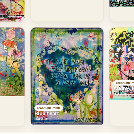
IZa Zaro
Technique m
Audrey 
IZa Zaro
Technique mixte
Blue heart
IZa Zaro