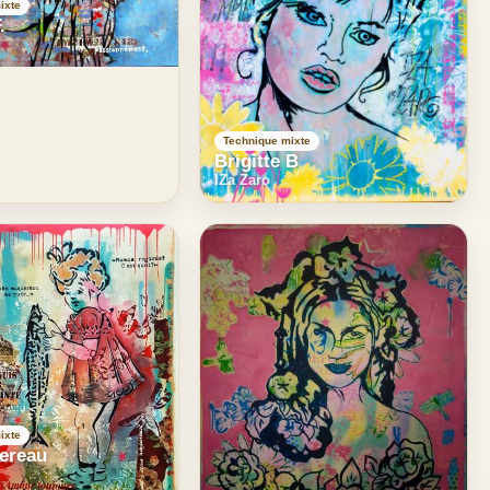
ixte
.
Technique mixte
Brigitte B
IZa Zaro
ixte
ereau