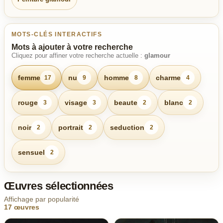
MOTS-CLÉS INTERACTIFS
Mots à ajouter à votre recherche
Cliquez pour affiner votre recherche actuelle :
glamour
femme
nu
homme
charme
17
9
8
4
rouge
visage
beaute
blanc
3
3
2
2
noir
portrait
seduction
2
2
2
sensuel
2
Œuvres sélectionnées
Affichage par popularité
17 œuvres