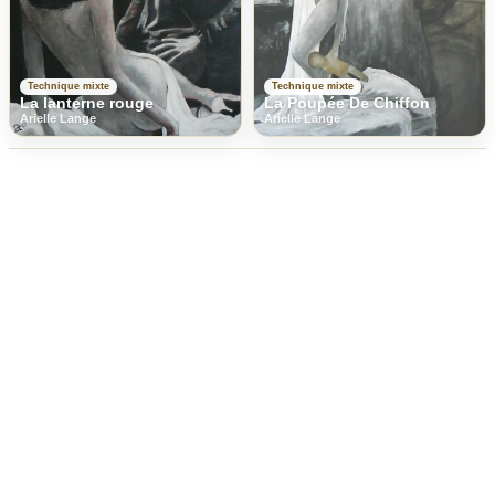
Technique mixte
Technique mixte
La lanterne rouge
La Poupée De Chiffon
Arielle Lange
Arielle Lange