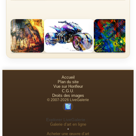
Accueil
Plan du site
Vue sur Honfleur
C.G.U.
Droits des images
© 2007-2026 LiveGalerie
Explorer LiveGalerie :
Galerie d’art en ligne
•
Acheter une œuvre d’art