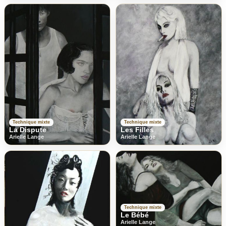
Technique mixte
Technique mixte
La Dispute
Les Filles
Arielle Lange
Arielle Lange
Technique mixte
Le Bébé
Arielle Lange