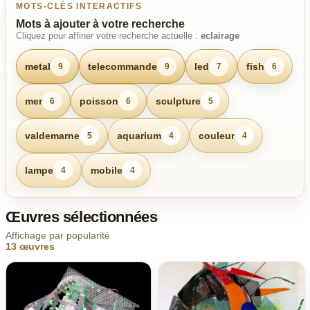
MOTS-CLÉS INTERACTIFS
Mots à ajouter à votre recherche
Cliquez pour affiner votre recherche actuelle :
eclairage
metal
telecommande
led
fish
9
9
7
6
mer
poisson
sculpture
6
6
5
valdemarne
aquarium
couleur
5
4
4
lampe
mobile
4
4
Œuvres sélectionnées
Affichage par popularité
13 œuvres