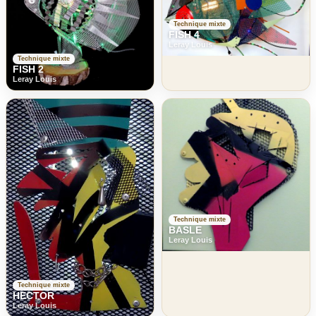
Technique mixte
FISH 4
Leray Louis
Technique mixte
FISH 2
Leray Louis
Technique mixte
BASLE
Leray Louis
Technique mixte
HECTOR
Leray Louis