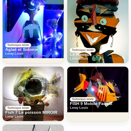
Technique mixte
Aglaë et Sidonie
Technique mixte
Leray Louis
Le Masque
Leray Louis
Technique mixte
FISH 9 Mobile Face B
Leray Louis
Technique mixte
Fish 7 Le poisson MIROIR
Leray Louis