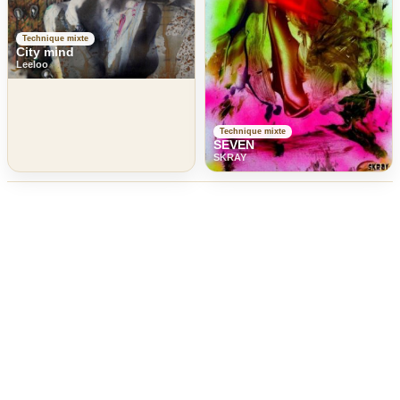
Technique mixte
City mind
Leeloo
Technique mixte
SEVEN
SKRAY