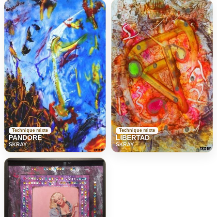
Technique mixte
Technique mixte
PANDORE
LIBERTAD
SKRAY
SKRAY