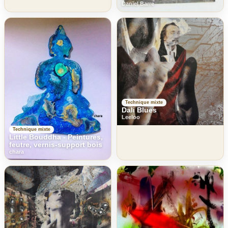
Daniel Barre
Technique mixte
Dali Blues
Leeloo
Technique mixte
Little Bouddha - Peintures,
feutre, vernis-support bois
chara