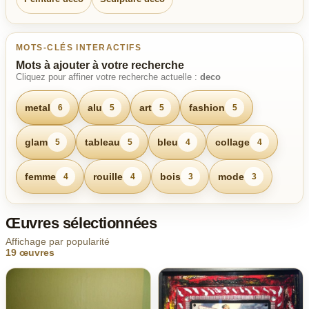
MOTS-CLÉS INTERACTIFS
Mots à ajouter à votre recherche
Cliquez pour affiner votre recherche actuelle :
deco
metal
alu
art
fashion
6
5
5
5
glam
tableau
bleu
collage
5
5
4
4
femme
rouille
bois
mode
4
4
3
3
Œuvres sélectionnées
Affichage par popularité
19 œuvres