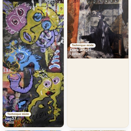
Technique mixte
Dark angel
Leeloo
Technique mixte
tag37
GRISI