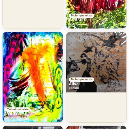
Technique mixte
BRASIER
SKRAY
Technique mixte
Alive
Leeloo
Technique mixte
VOLTS
SKRAY