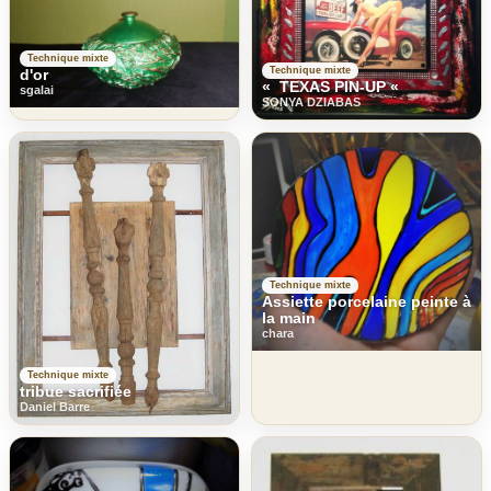
Technique mixte
Technique mixte
d'or
« TEXAS PIN-UP «
sgalai
SONYA DZIABAS
Technique mixte
Assiette porcelaine peinte à
la main
chara
Technique mixte
tribue sacrifiée
Daniel Barre