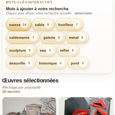
MOTS-CLÉS INTERACTIFS
Mots à ajouter à votre recherche
Cliquez pour affiner votre recherche actuelle :
americaine
caisse
sable
honfleur
14
8
7
valdemarne
galerie
metal
7
6
6
sculpture
eau
reflet
6
4
4
deauville
historique
pont
3
3
3
Œuvres sélectionnées
Affichage par popularité
16 œuvres