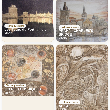
Technique mixte
Technique mixte
Les Tours du Port la nuit
PRAHA - CHARLES'S
VISNA
BRIDGE
VISNA
Technique mixte
FEERIES COSMIQUES
VISNA
Technique mixte
ALICE
VISNA