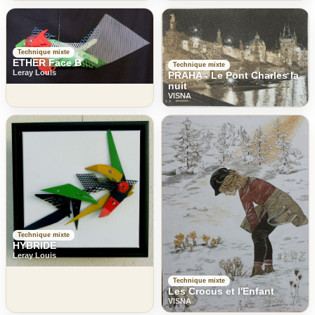
Technique mixte
ETHER Face B
Technique mixte
Leray Louis
PRAHA - Le Pont Charles la
nuit
VISNA
Technique mixte
HYBRIDE
Leray Louis
Technique mixte
Les Crocus et l'Enfant
VISNA