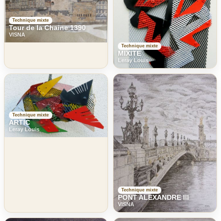
Technique mixte
Tour de la Chaine 1390
VISNA
Technique mixte
MIXITE
Leray Louis
Technique mixte
ARTIC
Leray Louis
Technique mixte
PONT ALEXANDRE III
VISNA