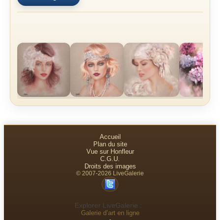
Accueil
Plan du site
Vue sur Honfleur
C.G.U.
Droits des images
© 2007-2026 LiveGalerie
Explorer LiveGalerie :
Galerie d’art en ligne