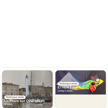
Technique mixte
ETHER Face A
Leray Louis
Technique mixte
Le Phare sur Quai VALIN
VISNA