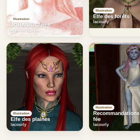
Illustration
Elfe des forêts
Illustration
lacourly
JOHANNA 2ème
mylene Ransan
Illustration
Recommandations 
Illustration
Elfe des plaines
fée
lacourly
lacourly