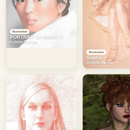
Illustration
PORTRAIT de femme 6
mylene Ransan
Illustration
Sophie
mylene Ransan