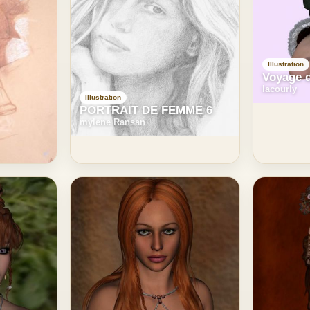
Illustration
Voyage d
lacourly
Illustration
PORTRAIT DE FEMME 6
mylene Ransan