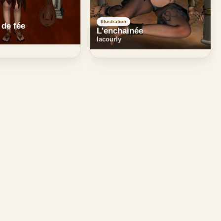
Illustration
de fée
L'enchainée
lacourly