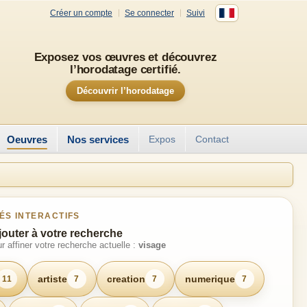
Créer un compte
Se connecter
Suivi
Exposez vos œuvres et découvrez
l’horodatage certifié.
Découvrir l’horodatage
Oeuvres
Nos services
Expos
Contact
ÉS INTERACTIFS
jouter à votre recherche
r affiner votre recherche actuelle :
visage
artiste
creation
numerique
11
7
7
7