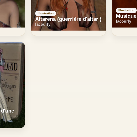
Illustration
Illustration
Musique 
Altarena (guerrière d'altar )
lacourly
lacourly
d'une