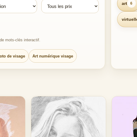
art
6
virtuell
e mots-clés interactif.
oto de visage
Art numérique visage