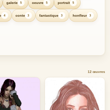
galerie
oeuvre
portrait
5
5
5
e
conte
fantastique
honfleur
4
3
3
3
12 œuvres