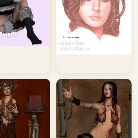
'esprit
Illustration
Sans titre
mylene Ransan