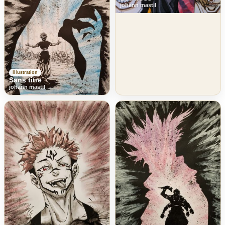
johann mastil
Illustration
Sans titre
johann mastil