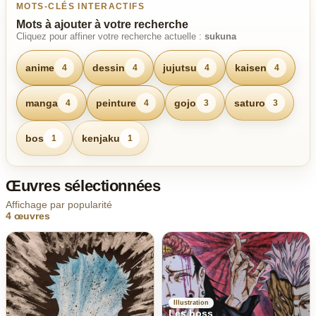
MOTS-CLÉS INTERACTIFS
Mots à ajouter à votre recherche
Cliquez pour affiner votre recherche actuelle :
sukuna
anime
dessin
jujutsu
kaisen
4
4
4
4
manga
peinture
gojo
saturo
4
4
3
3
bos
kenjaku
1
1
Œuvres sélectionnées
Affichage par popularité
4 œuvres
Illustration
Les boss