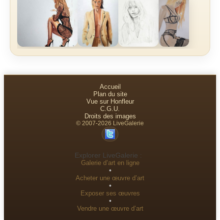
Accueil
Plan du site
Vue sur Honfleur
C.G.U.
Droits des images
© 2007-2026 LiveGalerie
Explorer LiveGalerie :
Galerie d’art en ligne
•
Acheter une œuvre d’art
•
Exposer ses œuvres
•
Vendre une œuvre d’art