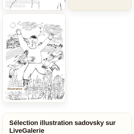
Lee,M.Sadovsky
Olga Okaeva
Illustration
'' Bobe Lee ''
Olga Okaeva
Sélection illustration sadovsky sur
LiveGalerie