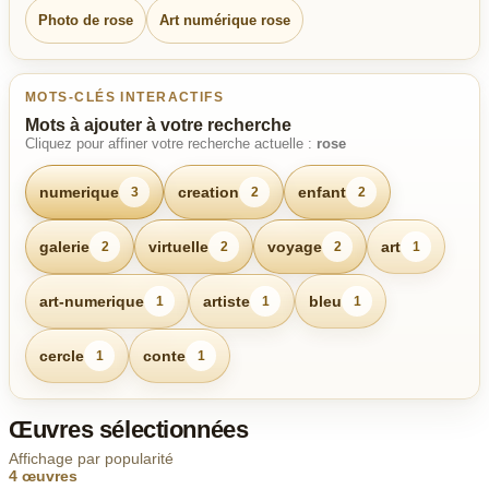
Photo de rose
Art numérique rose
MOTS-CLÉS INTERACTIFS
Mots à ajouter à votre recherche
Cliquez pour affiner votre recherche actuelle :
rose
numerique
creation
enfant
3
2
2
galerie
virtuelle
voyage
art
2
2
2
1
art-numerique
artiste
bleu
1
1
1
cercle
conte
1
1
Œuvres sélectionnées
Affichage par popularité
4 œuvres