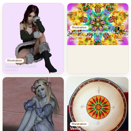
Illustration
Kaleidoscope mandala -
Numérique
chara
Illustration
Voyage d'esprit
lacourly
Illustration
Vents