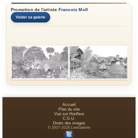
Promotion de l'artiste
Francois Moll
Visiter sa galerie
Accueil
Plan du site
Vue sur Honfleur
C.G.U.
Droits des images
© 2007-2026 LiveGalerie