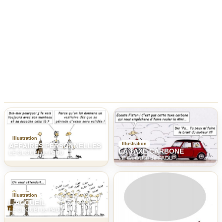
Illustration
Illustration
AFFAIRES PERSONNELLES
LA TAXE CARBONE
LE GLOUBI de PADU
LE GLOUBI de PADU
Illustration
L'ACCUEIL
LE GLOUBI de PADU