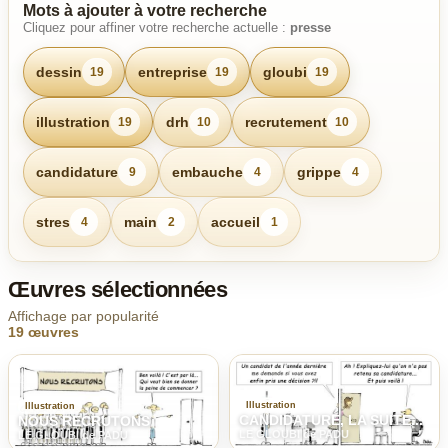
Mots à ajouter à votre recherche
Cliquez pour affiner votre recherche actuelle :
presse
dessin
entreprise
gloubi
19
19
19
illustration
drh
recrutement
19
10
10
candidature
embauche
grippe
9
4
4
stres
main
accueil
4
2
1
Œuvres sélectionnées
Affichage par popularité
19 œuvres
Illustration
Illustration
CANDIDATURE, LA SUITE...
NOUS RECRUTONS
LE GLOUBI de PADU
LE GLOUBI de PADU