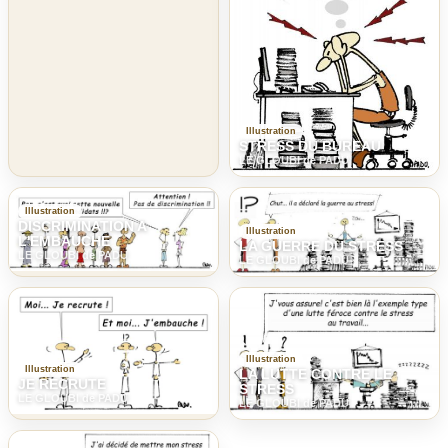
Illustration
STRESS DU BUREAU
LE GLOUBI de PADU
Illustration
DISCRIMINATION A
Illustration
L'EMBAUCHE
LA GUERRE DU STRESS
LE GLOUBI de PADU
LE GLOUBI de PADU
Illustration
Illustration
LA LUTTE CONTRE LE
JE RECRUTE
STRESS
LE GLOUBI de PADU
LE GLOUBI de PADU