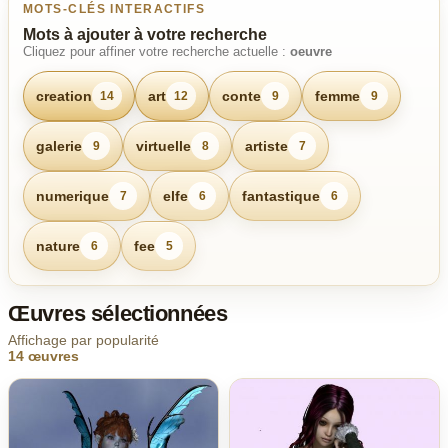
MOTS-CLÉS INTERACTIFS
Mots à ajouter à votre recherche
Cliquez pour affiner votre recherche actuelle :
oeuvre
creation
art
conte
femme
14
12
9
9
galerie
virtuelle
artiste
9
8
7
numerique
elfe
fantastique
7
6
6
nature
fee
6
5
Œuvres sélectionnées
Affichage par popularité
14 œuvres