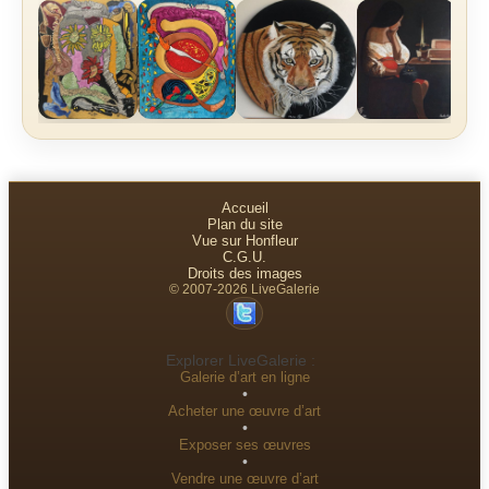
Accueil
Plan du site
Vue sur Honfleur
C.G.U.
Droits des images
© 2007-2026 LiveGalerie
Explorer LiveGalerie :
Galerie d’art en ligne
•
Acheter une œuvre d’art
•
Exposer ses œuvres
•
Vendre une œuvre d’art