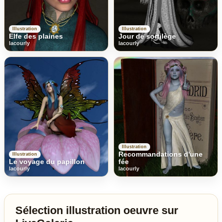
Illustration
Illustration
Elfe des plaines
Jour de sortilège
lacourly
lacourly
Illustration
Recommandations d'une
Illustration
Le voyage du papillon
fée
lacourly
lacourly
Sélection illustration oeuvre sur