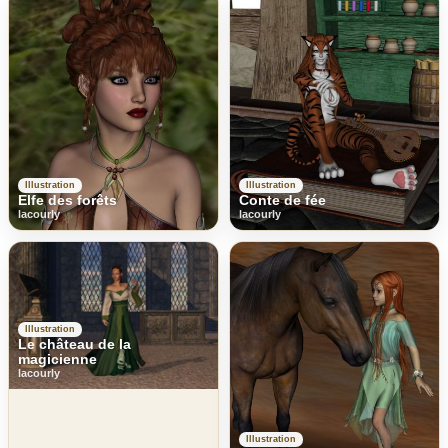
Illustration
Illustration
Elfe des forêts
Conte de fée
lacourly
lacourly
Illustration
Le château de la
magicienne
lacourly
Illustration