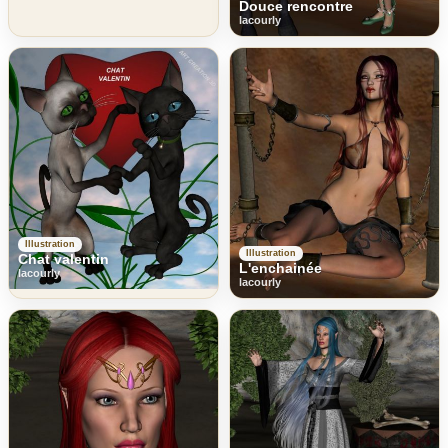
Douce rencontre
lacourly
Illustration
Illustration
Chat valentin
L'enchainée
lacourly
lacourly