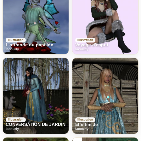
Illustration
Illustration
L'offrande du papillon
Voyage d'esprit
lacourly
lacourly
Illustration
Illustration
CONVERSATION DE JARDIN
Elfe timide
lacourly
lacourly