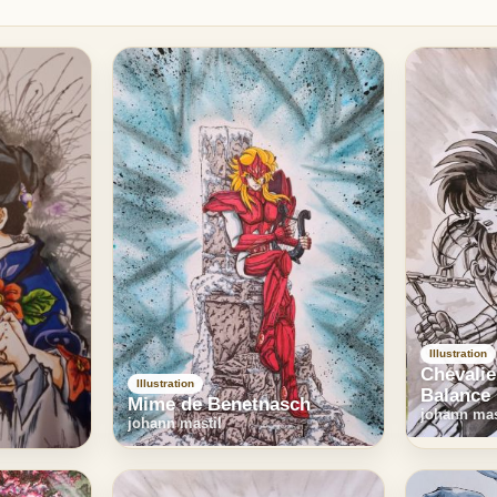
Illustration
Chevalie
Illustration
Balance
Mime de Benetnasch
johann mas
johann mastil