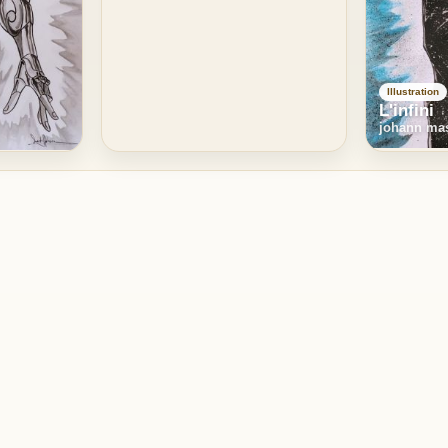
Illustration
L'infini
johann mas