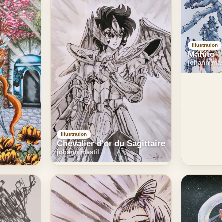
Illustration
Mahito
johann mas
Illustration
Chevalier d'or du Sagittaire
johann mastil