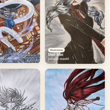
Illustration
re
Mei-Mei
til
johann mastil