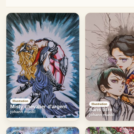
Illustration
Illustration
Misty chevalier d'argent
Sans titre
johann mastil
johann mastil