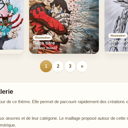
its du
Illustration
Illustration
Chevalie
Sans titre
johann mas
johann mastil
1
2
3
»
lerie
ur de ce thème. Elle permet de parcourir rapidement des créations or
aux œuvres et de leur catégorie. Le maillage proposé autour de cette 
umérique.