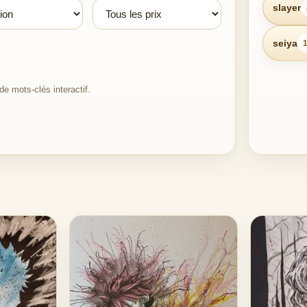
slayer
seiya
e mots-clés interactif.