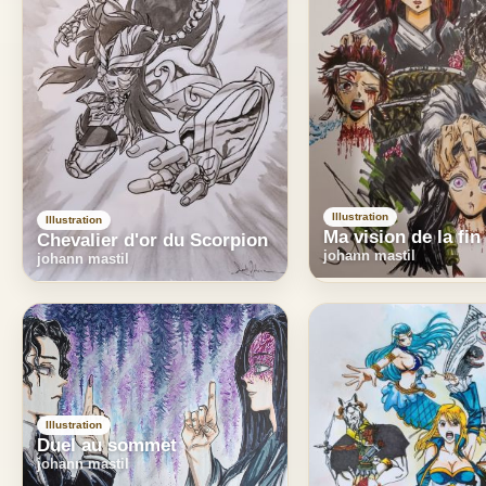
Illustration
Illustration
Ma vision de la fin
Chevalier d'or du Scorpion
johann mastil
johann mastil
Illustration
Duel au sommet
johann mastil