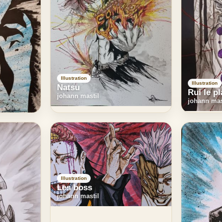
Illustration
Illustration
Natsu
Rui le p
johann mastil
johann mas
Illustration
Les boss
johann mastil