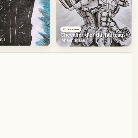
Illustration
Chevalier d'or du Taureau
til
johann mastil