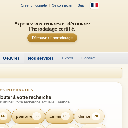
Créer un compte
Se connecter
Suivi
Exposez vos œuvres et découvrez
l’horodatage certifié.
Découvrir l’horodatage
Oeuvres
Nos services
Expos
Contact
ÉS INTERACTIFS
jouter à votre recherche
r affiner votre recherche actuelle :
manga
peinture
anime
demon
66
66
65
20