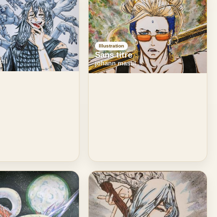
Illustration
Sans titre
til
johann mastil