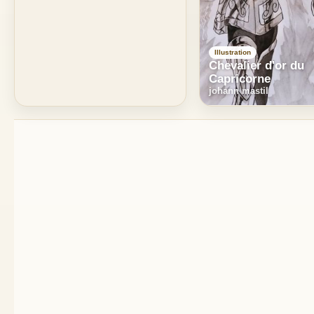
Illustration
Chevalier d'or du
Capricorne
johann mastil