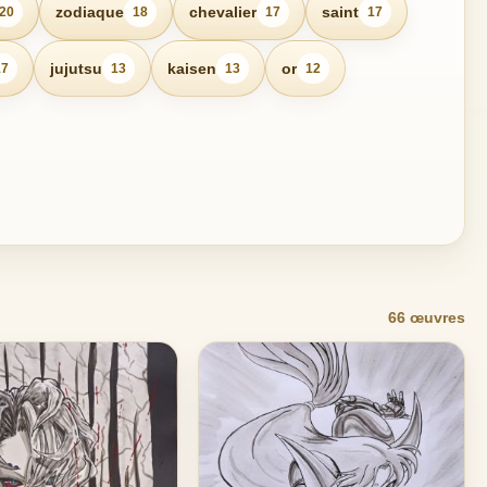
zodiaque
chevalier
saint
20
18
17
17
jujutsu
kaisen
or
17
13
13
12
66 œuvres