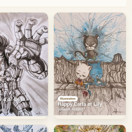
r d'or de la
Illustration
Happy,Carla et Lily
johann mastil
til