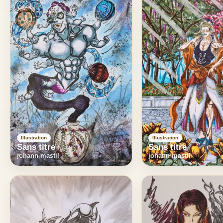
Illustration
Illustration
Sans titre
Sans titre
johann mastil
johann mastil