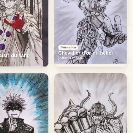
Illustration
Chevalier d'or du bélier
laisir du sang
johann mastil
til