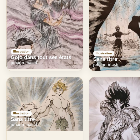
Illustration
Illustration
Gojo dans tout ses états
Sans titre
johann mastil
johann mastil
Illustration
Sans titre
johann mastil