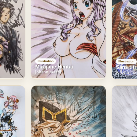
Illustration
Illustration
Mirajane Hentai
Sans tit
johann mastil
johann mas