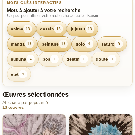
MOTS-CLÉS INTERACTIFS
Mots à ajouter à votre recherche
Cliquez pour affiner votre recherche actuelle :
kaisen
anime
dessin
jujutsu
13
13
13
manga
peinture
gojo
saturo
13
13
9
9
sukuna
bos
destin
doute
4
1
1
1
etat
1
Œuvres sélectionnées
Affichage par popularité
13 œuvres