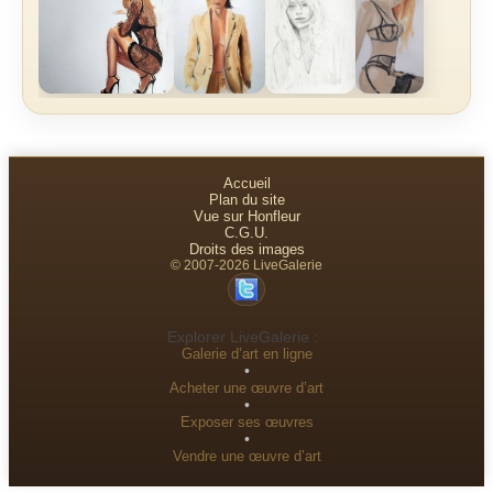
Accueil
Plan du site
Vue sur Honfleur
C.G.U.
Droits des images
© 2007-2026 LiveGalerie
Explorer LiveGalerie :
Galerie d’art en ligne
•
Acheter une œuvre d’art
•
Exposer ses œuvres
•
Vendre une œuvre d’art