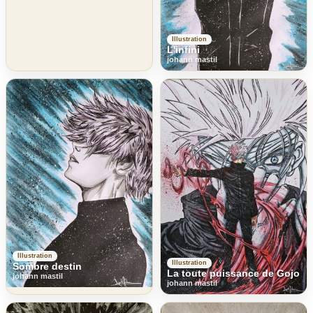
Illustration
L'infini
johann mastil
Illustration
Illustration
Sombre destin
La toute puissance de Gojo
johann mastil
johann mastil