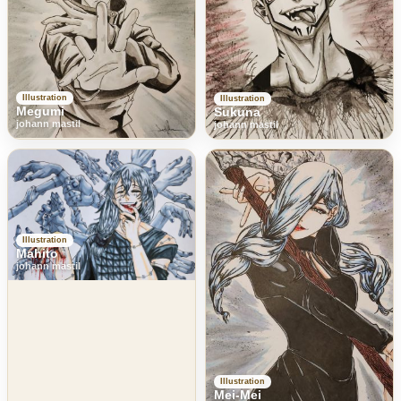
Illustration
Illustration
Megumi
Sukuna
johann mastil
johann mastil
Illustration
Mahito
johann mastil
Illustration
Mei-Mei