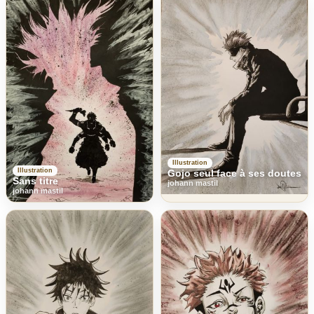
Illustration
Illustration
Gojo seul face à ses doutes
Sans titre
johann mastil
johann mastil