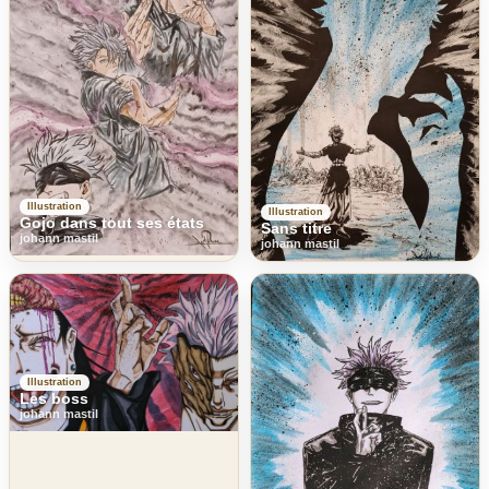
Illustration
Illustration
Gojo dans tout ses états
Sans titre
johann mastil
johann mastil
Illustration
Les boss
johann mastil