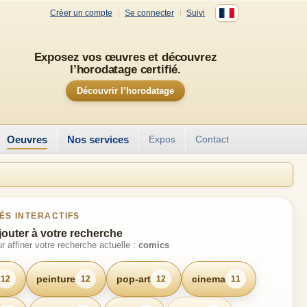
Créer un compte
Se connecter
Suivi
Exposez vos œuvres et découvrez
l’horodatage certifié.
Découvrir l’horodatage
Oeuvres
Nos services
Expos
Contact
ÉS INTERACTIFS
jouter à votre recherche
r affiner votre recherche actuelle :
comics
peinture
pop-art
cinema
12
12
12
11