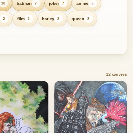
batman
joker
anime
10
7
7
3
film
harley
queen
2
2
2
2
12 œuvres