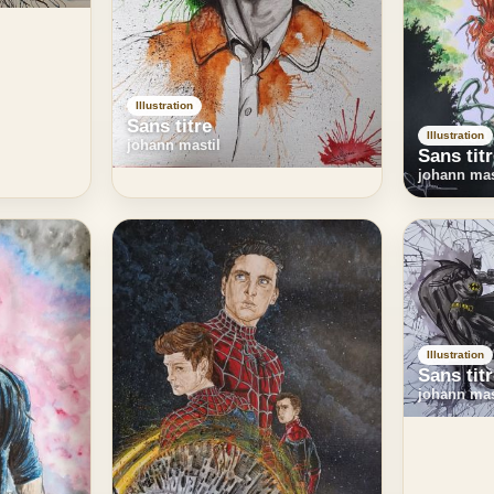
Illustration
Sans titre
Illustration
johann mastil
Sans tit
johann mas
Illustration
Sans tit
johann mas