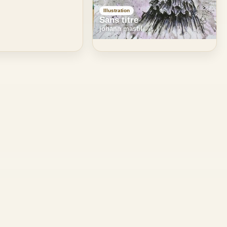
Illustration
Sans titre
johann mastil