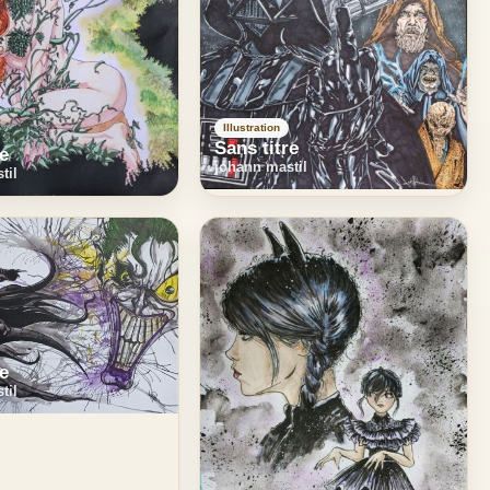
Illustration
Sans titre
re
johann mastil
til
re
til