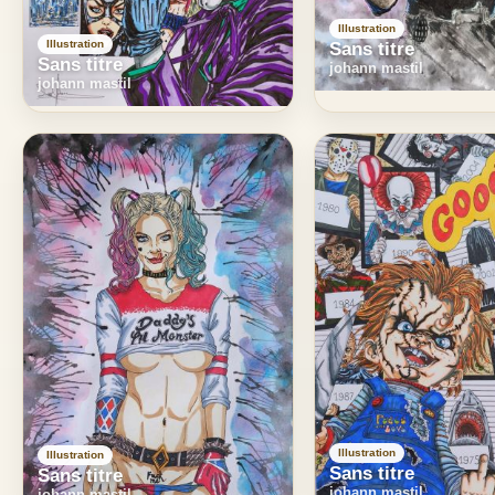
Illustration
Illustration
Sans titre
Sans titre
johann mastil
johann mastil
Illustration
Illustration
Sans titre
Sans titre
johann mastil
johann mastil