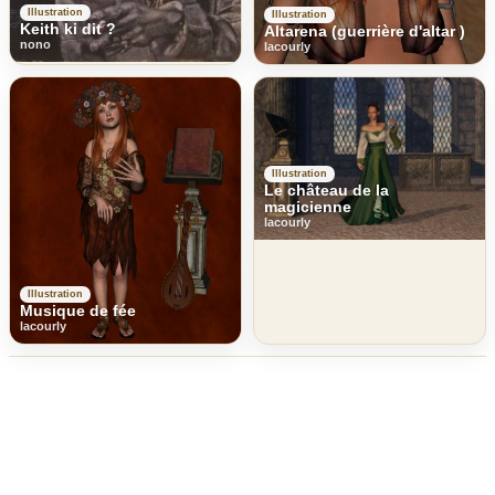
Illustration
Illustration
Keith ki dit ?
Altarena (guerrière d'altar )
nono
lacourly
Illustration
Le château de la
magicienne
lacourly
Illustration
Musique de fée
lacourly