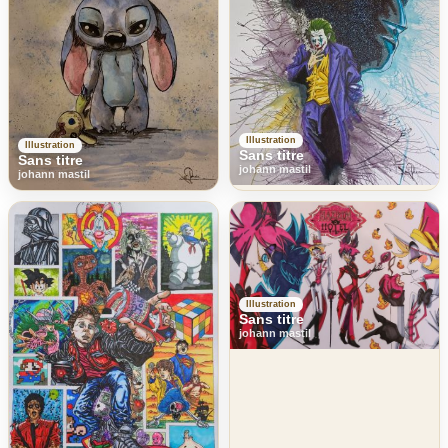
Illustration
Illustration
Sans titre
Sans titre
johann mastil
johann mastil
Illustration
Sans titre
johann mastil