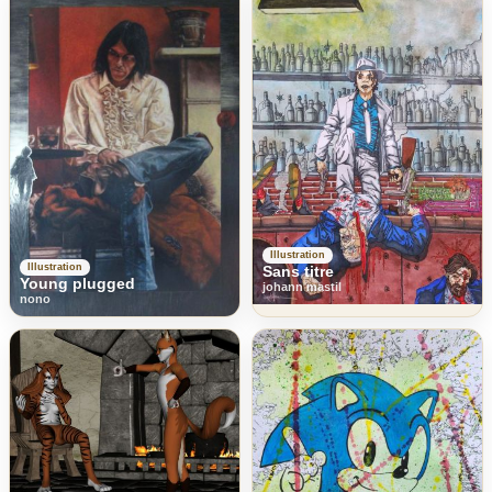
Illustration
Illustration
Sans titre
Young plugged
johann mastil
nono