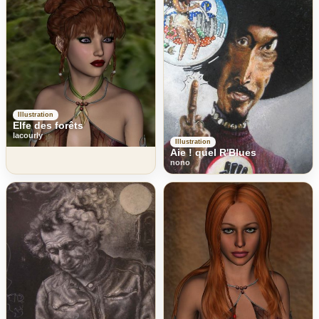
Illustration
Elfe des forêts
lacourly
Illustration
Aie ! quel R'Blues
nono