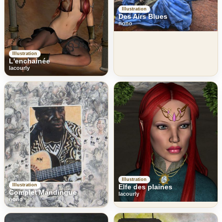
Illustration
Des Airs Blues
nono
Illustration
L'enchainée
lacourly
Illustration
Illustration
Elfe des plaines
Complet'Mandingue
lacourly
nono