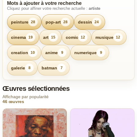
Mots à ajouter à votre recherche
Cliquez pour affiner votre recherche actuelle :
artiste
peinture
pop-art
dessin
28
28
24
cinema
art
comic
musique
19
15
12
12
creation
anime
numerique
10
9
9
galerie
batman
8
7
Œuvres sélectionnées
Affichage par popularité
46 œuvres