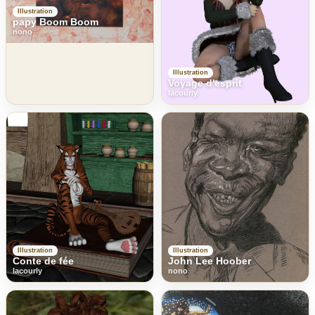
Illustration
papy Boom Boom
nono
Illustration
Voyage d'esprit
lacourly
Illustration
Illustration
Conte de fée
John Lee Hoober
lacourly
nono