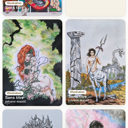
Illustration
Sans titre
johann mastil
Illustration
Illustration
Sans titre
Sans titre
johann mastil
johann mastil