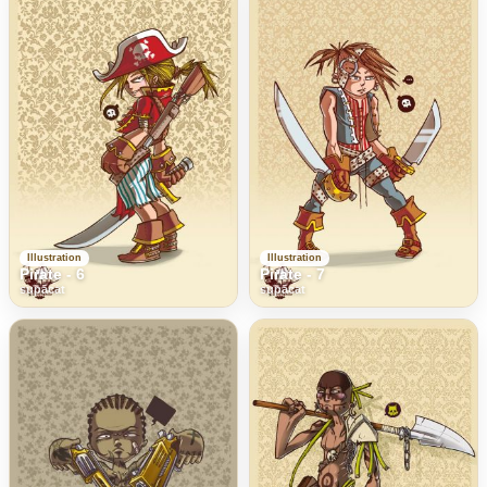
Illustration
Illustration
Pirate - 6
Pirate - 7
supacat
supacat