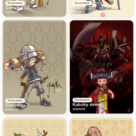
Illustration
Illustration
Gangsta - 2
Pirate - 1
supacat
supacat
Illustration
Illustration
Kabuky demon
Gangsta - 3
supacat
supacat