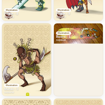
Illustration
Illustration
Pirate - 8
Pirate - 9
supacat
supacat
Illustration
Board - 1
supacat
Illustration
Masai - 3
supacat