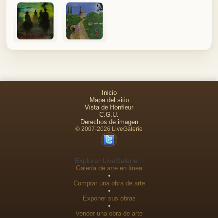
Inicio
Mapa del sitio
Vista de Honfleur
C.G.U.
Derechos de imagen
© 2007-2026 LiveGalerie
Explorar LiveGalerie:
Galería de arte en línea
•
Comprar una obra de arte
•
Exponer sus obras
•
Vender una obra de arte