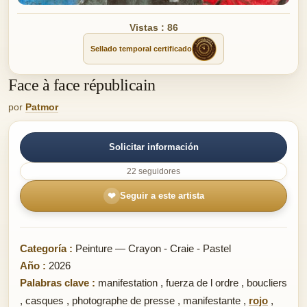
Vistas : 86
Sellado temporal certificado
Face à face républicain
por
Patmor
Solicitar información
22 seguidores
❤
Seguir a este artista
Categoría :
Peinture — Crayon - Craie - Pastel
Año :
2026
Palabras clave :
manifestation
,
fuerza de l ordre
,
boucliers
,
casques
,
photographe de presse
,
manifestante
,
rojo
,