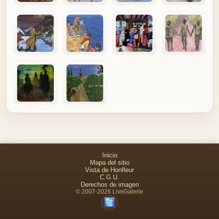
Inicio
Mapa del sitio
Vista de Honfleur
C.G.U.
Derechos de imagen
© 2007-2026 LiveGalerie