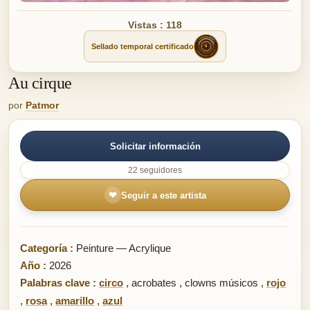
Vistas : 118
Sellado temporal certificado
Au cirque
por
Patmor
Solicitar información
22 seguidores
❤
Seguir a este artista
Categoría :
Peinture — Acrylique
Año :
2026
Palabras clave :
circo
,
acrobates
,
clowns músicos
,
rojo
,
rosa
,
amarillo
,
azul