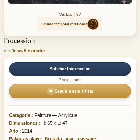
Vistas : 97
Sellado temporal certificado
Procession
por
Jean-Alexandre
Solicitar información
7 seguidores
❤
Seguir a este artista
Categoría :
Peinture — Acrylique
Dimensiones :
H: 65 x L: 47
Año :
2014
Palabras clave :
Bretaña
,
mar
,
paysage.