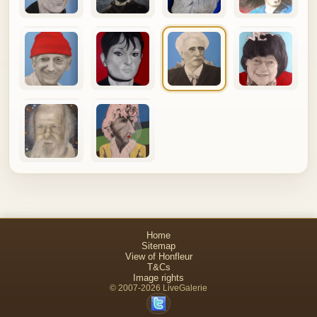
Home
Sitemap
View of Honfleur
T&Cs
Image rights
© 2007-2026 LiveGalerie