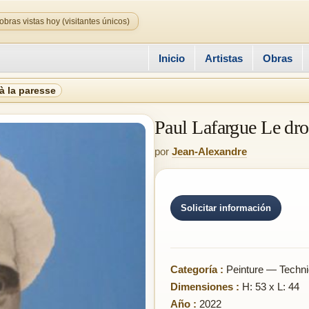
obras vistas hoy (visitantes únicos)
Inicio
Artistas
Obras
à la paresse
Paul Lafargue Le droi
por
Jean-Alexandre
Solicitar información
Categoría :
Peinture — Techni
Dimensiones :
H: 53 x L: 44
Año :
2022