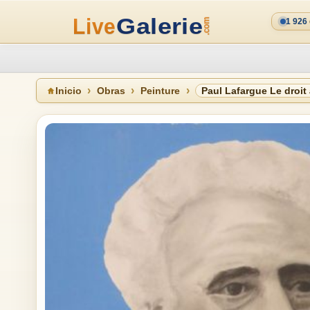
1 926
Inicio
Obras
Peinture
Paul Lafargue Le droit 