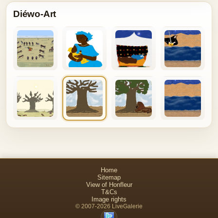
Diéwo-Art
Home
Sitemap
View of Honfleur
T&Cs
Image rights
© 2007-2026 LiveGalerie