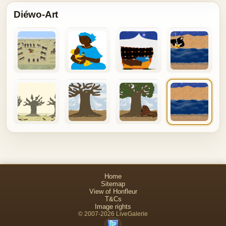
Diéwo-Art
Home
Sitemap
View of Honfleur
T&Cs
Image rights
© 2007-2026 LiveGalerie