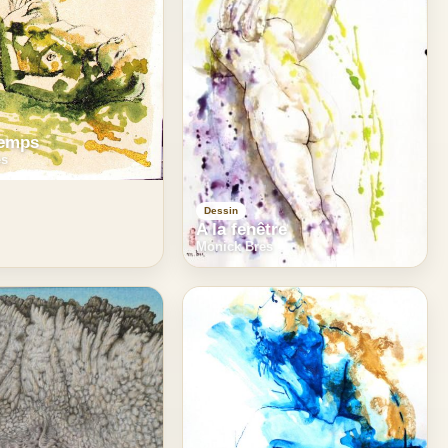
temps
es
Dessin
A la fenêtre
Monick Bres