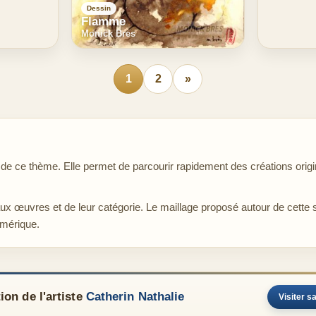
Dessin
Flamme
Monick Bres
1
2
»
 ce thème. Elle permet de parcourir rapidement des créations origin
aux œuvres et de leur catégorie. Le maillage proposé autour de cette 
umérique.
on de l'artiste
Catherin Nathalie
Visiter sa