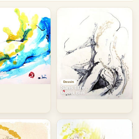
dos
es
Dessin
Sans titre
Monick Bres