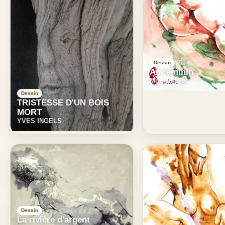
Dessin
An féminin
Monick Bres
Dessin
TRISTESSE D'UN BOIS
MORT
YVES INGELS
Dessin
La rivière d'argent