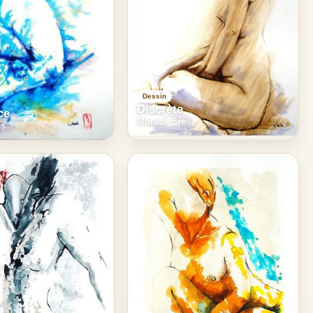
Dessin
Discrète
ce
Monick Bres
es