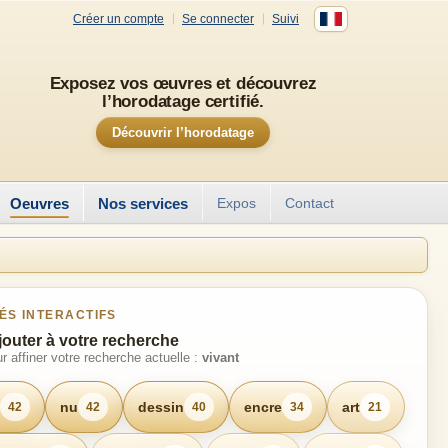
Créer un compte
Se connecter
Suivi
Exposez vos œuvres et découvrez
l’horodatage certifié.
Découvrir l’horodatage
Oeuvres
Nos services
Expos
Contact
ÉS INTERACTIFS
jouter à votre recherche
r affiner votre recherche actuelle :
vivant
nu
dessin
encre
art
42
42
40
34
21