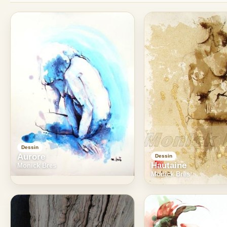
Dessin
Aurore
Dessin
Hautaine
Monick Bres
Monick Bres