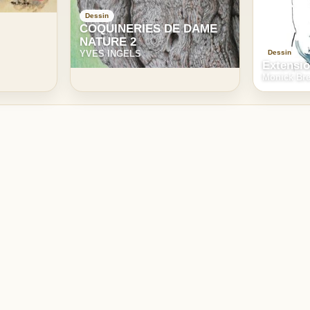
Dessin
COQUINERIES DE DAME
NATURE 2
Dessin
YVES INGELS
Extensi
Monick Br