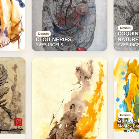
Dessin
COQUIN
Dessin
CLOU-NERIES
NATURE
YVES INGELS
YVES ING
Dessin
Au solei
Monick Br