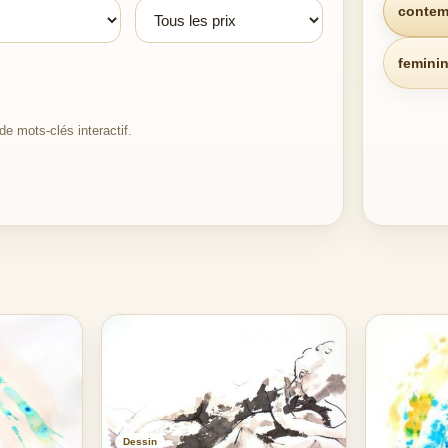
contem
femini
e mots-clés interactif.
Dessin