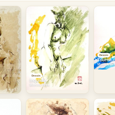
Dessin
Tourne-
Monick Br
Dessin
Inquiète
Monick Bres