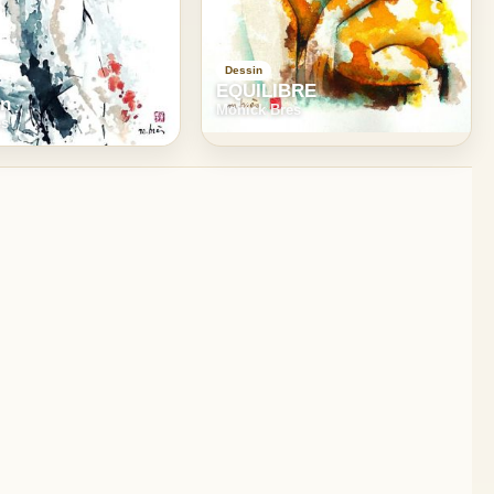
Dessin
EQUILIBRE
on
Monick Bres
es