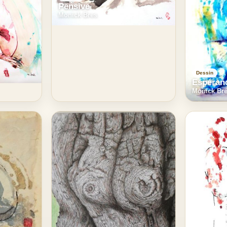
Pensive
Monick Bres
Dessin
Espéran
Monick Br