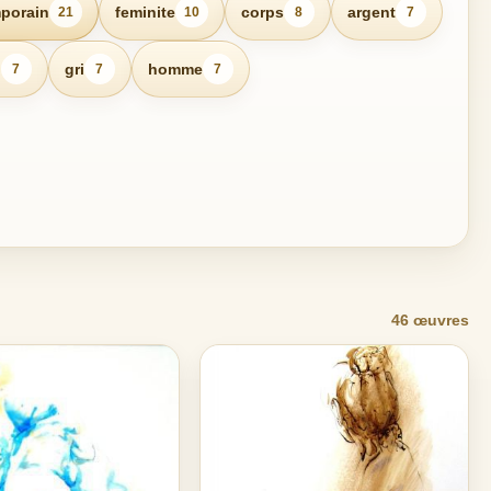
porain
feminite
corps
argent
21
10
8
7
n
gri
homme
7
7
7
46 œuvres