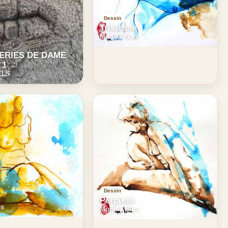
Dessin
Tristesse
Monick Bres
ERIES DE DAME
 1
ELS
Dessin
l
Perplexe
es
Monick Bres