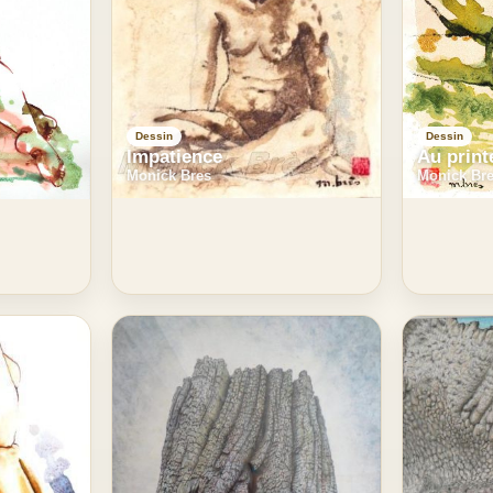
Dessin
Dessin
Impatience
Au prin
Monick Bres
Monick Br