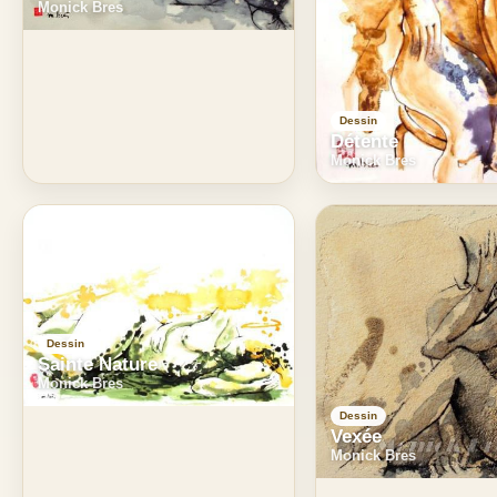
Monick Bres
Dessin
Détente
Monick Bres
Dessin
Sainte Nature
Monick Bres
Dessin
Vexée
Monick Bres