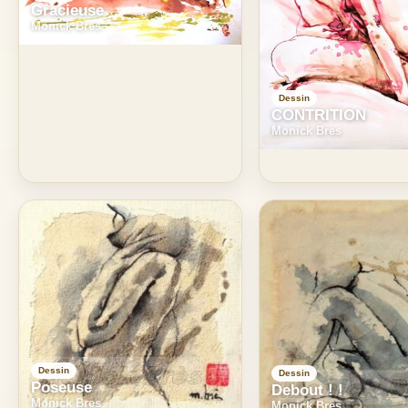
Gracieuse
Monick Bres
Dessin
CONTRITION
Monick Bres
Dessin
Dessin
Poseuse
Debout ! !
Monick Bres
Monick Bres