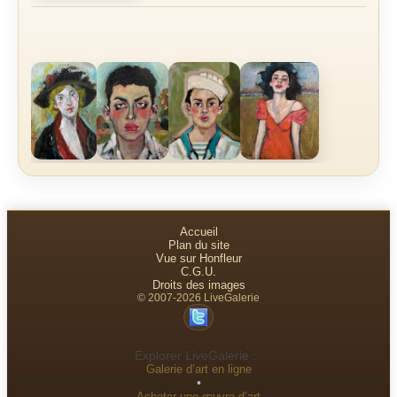
Accueil
Plan du site
Vue sur Honfleur
C.G.U.
Droits des images
© 2007-2026 LiveGalerie
Explorer LiveGalerie :
Galerie d’art en ligne
•
Acheter une œuvre d’art