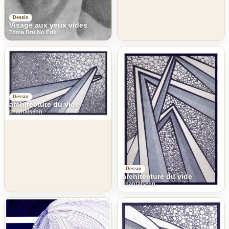
Dessin
Visage aux yeux vides
Toma Bru No Erik
Dessin
architecture du vide
chantalsenn
Dessin
architecture du vide
chantalsenn