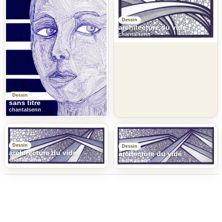
Dessin
architecture du vide
chantalsenn
Dessin
sans titre
chantalsenn
Dessin
Dessin
architecture du vide
arcitecture du vide
chantalsenn
chantalsenn