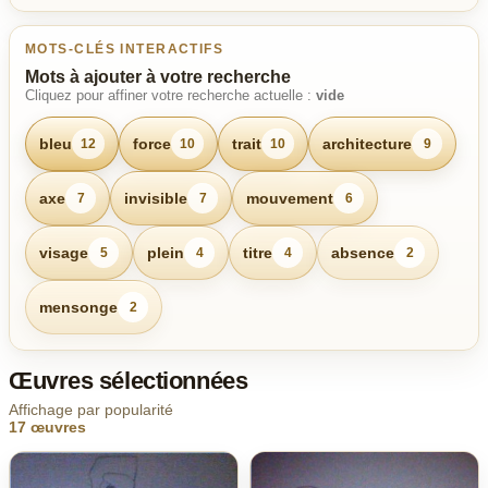
MOTS-CLÉS INTERACTIFS
Mots à ajouter à votre recherche
Cliquez pour affiner votre recherche actuelle :
vide
bleu
force
trait
architecture
12
10
10
9
axe
invisible
mouvement
7
7
6
visage
plein
titre
absence
5
4
4
2
mensonge
2
Œuvres sélectionnées
Affichage par popularité
17 œuvres