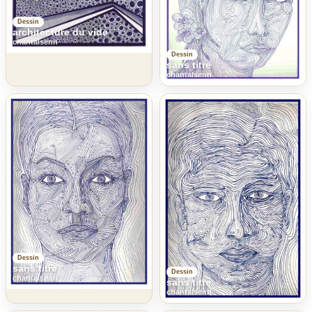
Dessin
architecture du vide
chantalsenn
Dessin
sans titre
chantalsenn
Dessin
sans titre
Dessin
chantalsenn
sans titre
chantalsenn