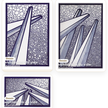
Dessin
Dessin
architecture du vide
architecture du vide
chantalsenn
chantalsenn
Dessin
architecture du vide
chantalsenn