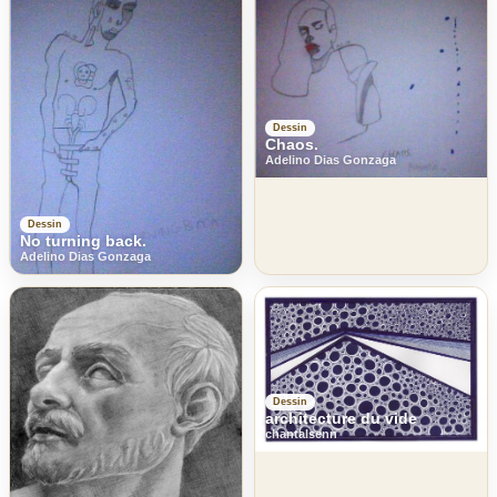
Dessin
Chaos.
Adelino Dias Gonzaga
Dessin
No turning back.
Adelino Dias Gonzaga
Dessin
architecture du vide
chantalsenn