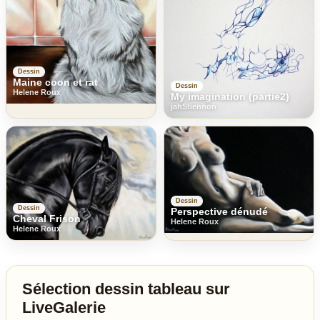
Dessin
Maine coon et rat
Dessin
Helene Roux
My imagination (partie2)
jahStiennon
Dessin
Dessin
Perspective dénudé
Cheval Frison
Helene Roux
Helene Roux
Sélection dessin tableau sur
LiveGalerie