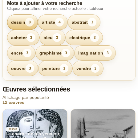
Mots à ajouter à votre recherche
Cliquez pour affiner votre recherche actuelle :
tableau
dessin
artiste
abstrait
8
4
3
acheter
bleu
electrique
3
3
3
encre
graphisme
imagination
3
3
3
oeuvre
peinture
vendre
3
3
3
Œuvres sélectionnées
Affichage par popularité
12 œuvres
Dessin
La courbe de tes yeux ou