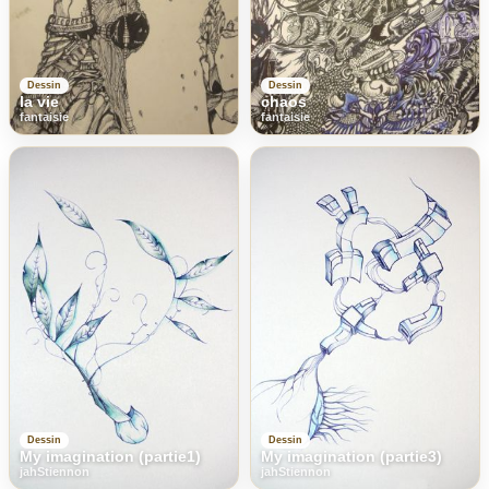
Dessin
Dessin
la vie
chaos
fantaisie
fantaisie
Dessin
Dessin
My imagination (partie1)
My imagination (partie3)
jahStiennon
jahStiennon