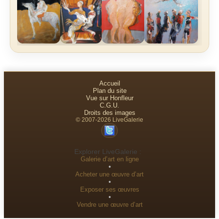
Accueil
Plan du site
Vue sur Honfleur
C.G.U.
Droits des images
© 2007-2026 LiveGalerie
Explorer LiveGalerie :
Galerie d’art en ligne
•
Acheter une œuvre d’art
•
Exposer ses œuvres
•
Vendre une œuvre d’art