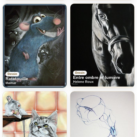
Dessin
Dessin
Entre ombre et lumière
Ratatouille
Helene Roux
Mamar