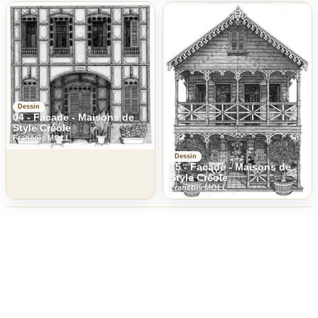
Dessin
04 - Facade - Maisons de
Style Créole
Francois MOLL
Dessin
15 - Facade - Maisons de
Style Créole
Francois MOLL