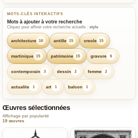
MOTS-CLÉS INTERACTIFS
Mots à ajouter à votre recherche
Cliquez pour affiner votre recherche actuelle :
style
architecture
antille
creole
16
15
15
martinique
patrimoine
gravure
15
15
6
contemporain
dessin
femme
3
2
2
actualite
art
balcon
1
1
1
Œuvres sélectionnées
Affichage par popularité
19 œuvres