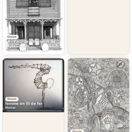
Dessin
14 - Facade - Maisons de
Style Créole
Francois MOLL
Dessin
femme en fil de fer
Mamar
Dessin