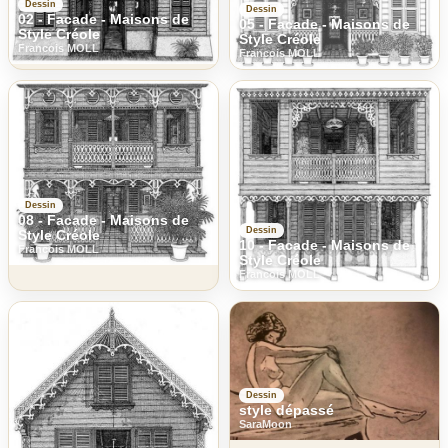
Dessin
Dessin
02 - Facade - Maisons de
05 - Facade - Maisons de
Style Créole
Style Créole
Francois MOLL
Francois MOLL
Dessin
08 - Facade - Maisons de
Dessin
Style Créole
10 - Facade - Maisons de
Francois MOLL
Style Créole
Francois MOLL
Dessin
style dépassé
SaraMoon