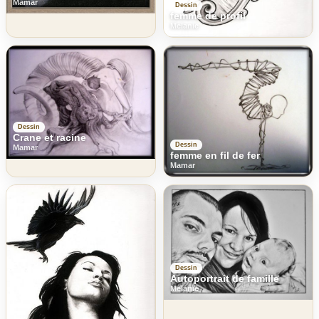
Mamar
Dessin
femme de profil
Melanie
Dessin
Crane et racine
Dessin
Mamar
femme en fil de fer
Mamar
Dessin
Autoportrait de famille
Melanie