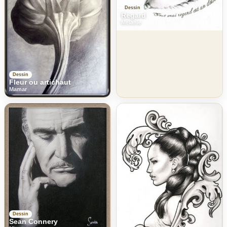
Dessin
Regard
Melanie
Dessin
Fleur ou artichaut
Mamar
Dessin
Sean Connery