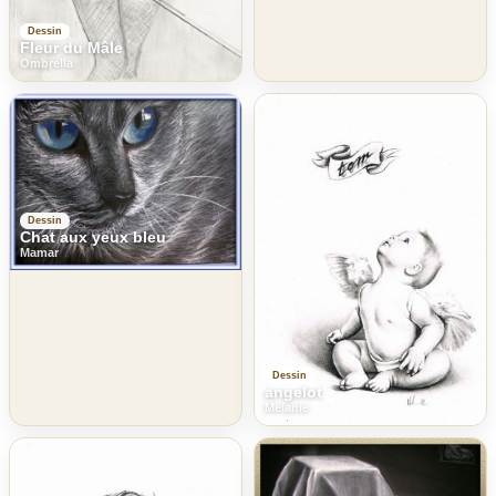
Dessin
Fleur du Mâle
Ombrella
Dessin
Chat aux yeux bleu
Mamar
Dessin
angelot
Melanie