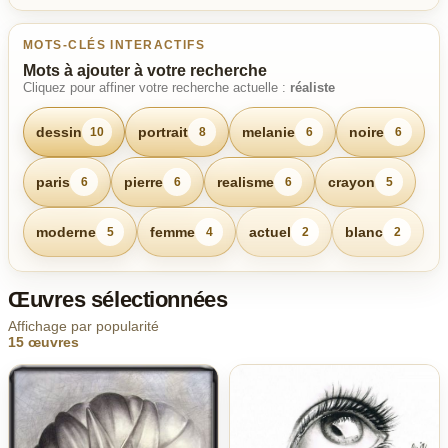
MOTS-CLÉS INTERACTIFS
Mots à ajouter à votre recherche
Cliquez pour affiner votre recherche actuelle :
réaliste
dessin
portrait
melanie
noire
10
8
6
6
paris
pierre
realisme
crayon
6
6
6
5
moderne
femme
actuel
blanc
5
4
2
2
Œuvres sélectionnées
Affichage par popularité
15 œuvres