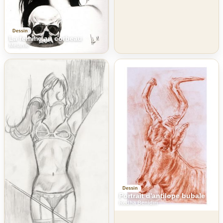
Dessin
La femme au corbeau
Melanie
Dessin
Portrait d'antilope bubale
Redha Benidiri