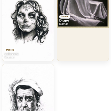
Dessin
Drape
Mamar
Dessin
calavera
Melanie